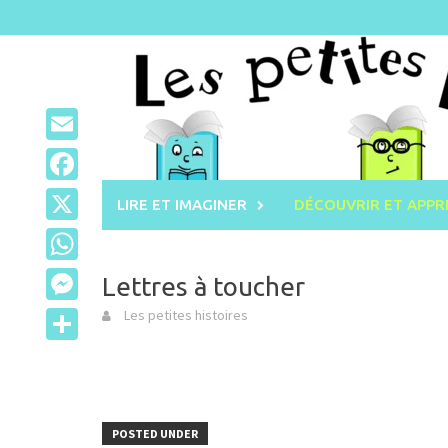
Skip
to
content
Email
Facebook
LIRE ET IMAGINER
DÉCOUVRIR ET APP
X
WhatsApp
Lettres à toucher
Messenger
Les petites histoires
Partager
POSTED UNDER