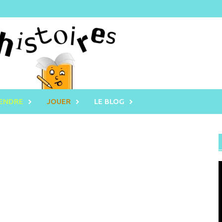
RENDRE
JOUER
LE BLOG
L
v