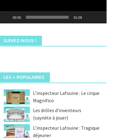
00:00
01:09
SUIVEZ-NOUS !
LES + POPULAIRES
L’inspecteur Lafouine : Le cirque
Magnifico
Les drôles d’inventeurs
(saynète à jouer)
L’inspecteur Lafouine : Tragique
déjeuner