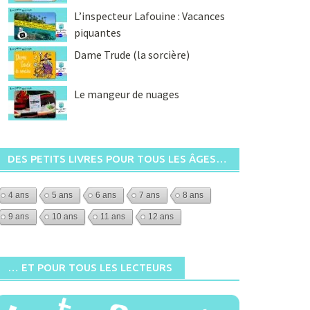
L’inspecteur Lafouine : Vacances
piquantes
Dame Trude (la sorcière)
Le mangeur de nuages
DES PETITS LIVRES POUR TOUS LES ÂGES…
4 ans
5 ans
6 ans
7 ans
8 ans
9 ans
10 ans
11 ans
12 ans
… ET POUR TOUS LES LECTEURS