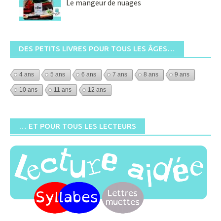
Le mangeur de nuages
DES PETITS LIVRES POUR TOUS LES ÂGES…
4 ans
5 ans
6 ans
7 ans
8 ans
9 ans
10 ans
11 ans
12 ans
… ET POUR TOUS LES LECTEURS