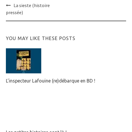
Post
La sieste (histoire
navigation
pressée)
YOU MAY LIKE THESE POSTS
L’inspecteur Lafouine (re)débarque en BD !