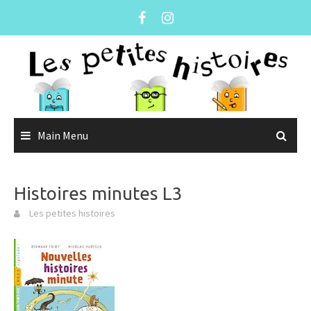
Skip
to
content
Main Menu
Histoires minutes L3
Les petites histoires