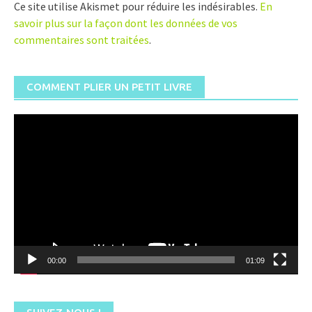
Ce site utilise Akismet pour réduire les indésirables.
En
savoir plus sur la façon dont les données de vos
commentaires sont traitées
.
COMMENT PLIER UN PETIT LIVRE
Lecteur
vidéo
00:00
01:09