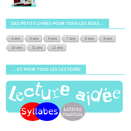
DES PETITS LIVRES POUR TOUS LES ÂGES…
4 ans
5 ans
6 ans
7 ans
8 ans
9 ans
10 ans
11 ans
12 ans
… ET POUR TOUS LES LECTEURS