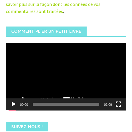
savoir plus sur la façon dont les données de vos
commentaires sont traitées
.
COMMENT PLIER UN PETIT LIVRE
Lecteur
vidéo
00:00
01:09
SUIVEZ-NOUS !