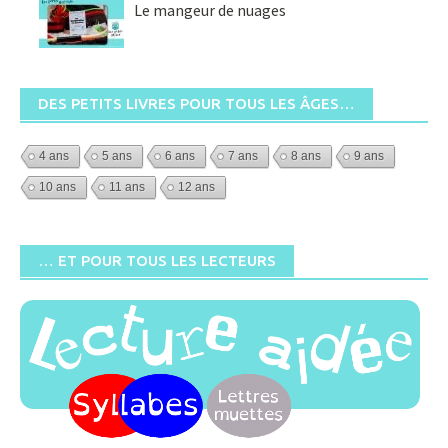
Le mangeur de nuages
DES PETITS LIVRES POUR TOUS LES ÂGES…
4 ans
5 ans
6 ans
7 ans
8 ans
9 ans
10 ans
11 ans
12 ans
… ET POUR TOUS LES LECTEURS