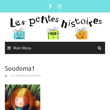
Skip
to
content
Main Menu
Soudoma1
Les petites histoires