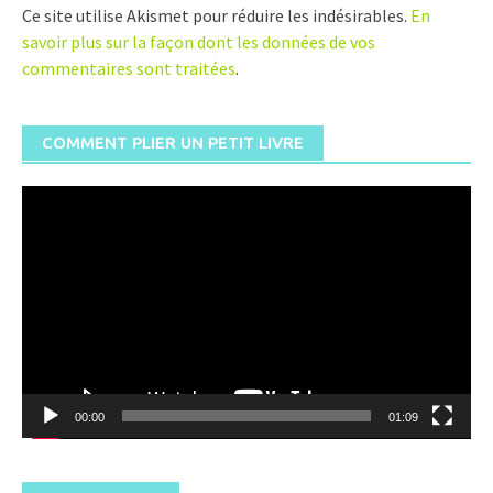
Ce site utilise Akismet pour réduire les indésirables.
En
savoir plus sur la façon dont les données de vos
commentaires sont traitées
.
COMMENT PLIER UN PETIT LIVRE
Lecteur
vidéo
00:00
01:09