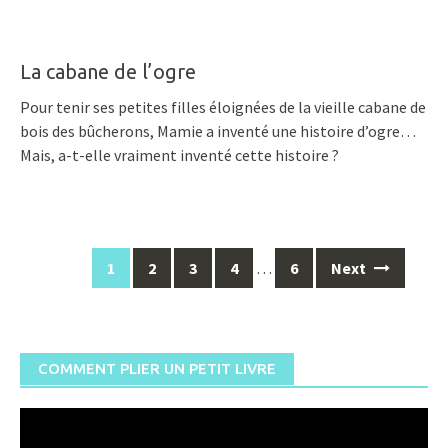
La cabane de l’ogre
Pour tenir ses petites filles éloignées de la vieille cabane de
bois des bûcherons, Mamie a inventé une histoire d’ogre…
Mais, a-t-elle vraiment inventé cette histoire ?
Posts
1
2
3
4
…
6
Next
navigation
COMMENT PLIER UN PETIT LIVRE
Lecteur
vidéo