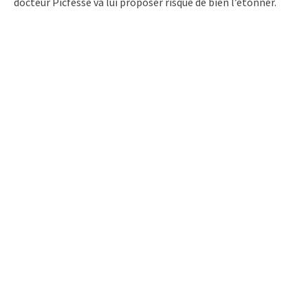
docteur Picfesse va lui proposer risque de bien l’étonner.