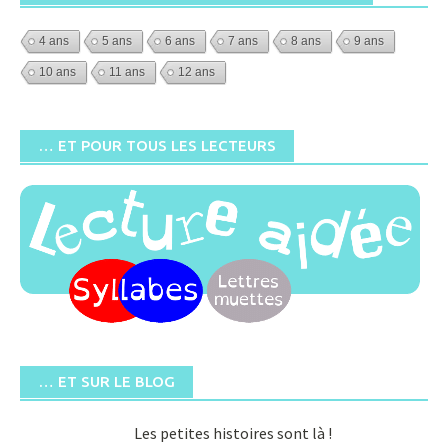
4 ans
5 ans
6 ans
7 ans
8 ans
9 ans
10 ans
11 ans
12 ans
… ET POUR TOUS LES LECTEURS
… ET SUR LE BLOG
Les petites histoires sont là !