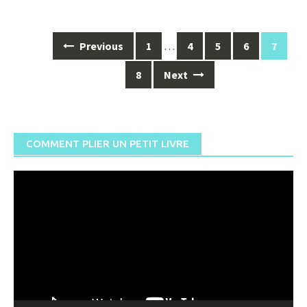
Posts
Previous
1
…
4
5
6
7
navigation
8
Next
COMMENT PLIER UN PETIT LIVRE
Lecteur
vidéo