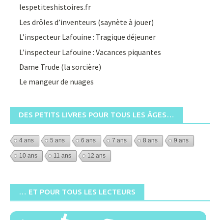
Les drôles d’inventeurs (saynète à jouer)
L’inspecteur Lafouine : Tragique déjeuner
L’inspecteur Lafouine : Vacances piquantes
Dame Trude (la sorcière)
Le mangeur de nuages
DES PETITS LIVRES POUR TOUS LES ÂGES…
4 ans
5 ans
6 ans
7 ans
8 ans
9 ans
10 ans
11 ans
12 ans
… ET POUR TOUS LES LECTEURS