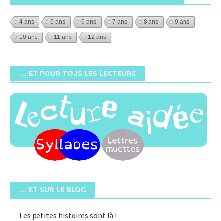
4 ans
5 ans
6 ans
7 ans
8 ans
9 ans
10 ans
11 ans
12 ans
… ET POUR TOUS LES LECTEURS
… ET SUR LE BLOG
Les petites histoires sont là !