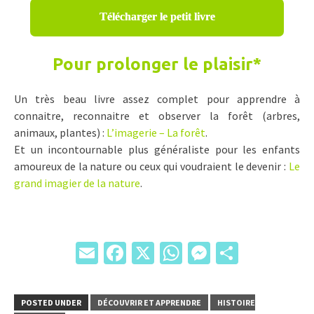
Télécharger le petit livre
Pour prolonger le plaisir
*
Un très beau livre assez complet pour apprendre à
connaitre, reconnaitre et observer la forêt (arbres,
animaux, plantes) :
L’imagerie – La forêt
.
Et un incontournable plus généraliste pour les enfants
amoureux de la nature ou ceux qui voudraient le devenir :
Le
grand imagier de la nature
.
Email
Facebook
X
WhatsApp
Messenger
Partage
POSTED UNDER
DÉCOUVRIR ET APPRENDRE
HISTOIRE