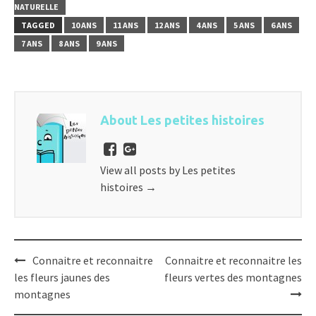
NATURELLE
TAGGED
10 ANS
11 ANS
12 ANS
4 ANS
5 ANS
6 ANS
7 ANS
8 ANS
9 ANS
About Les petites histoires
View all posts by Les petites
histoires
→
Post
Connaitre et reconnaitre
Connaitre et reconnaitre les
navigation
les fleurs jaunes des
fleurs vertes des montagnes
montagnes