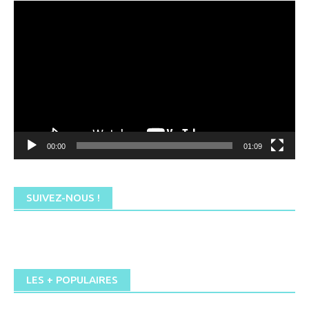
Lecteur
vidéo
00:00
01:09
SUIVEZ-NOUS !
LES + POPULAIRES