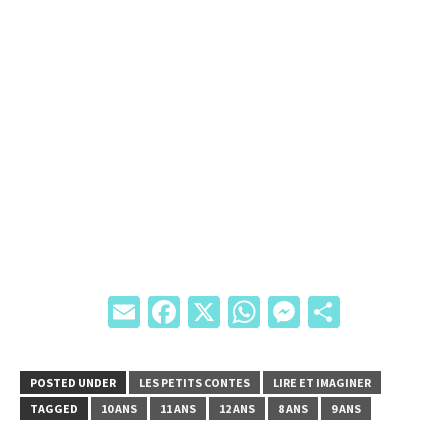
Email
Facebook
X
WhatsApp
Messenger
Partage
POSTED UNDER
LES PETITS CONTES
LIRE ET IMAGINER
TAGGED
10 ANS
11 ANS
12 ANS
8 ANS
9 ANS