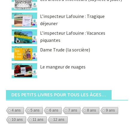
L’inspecteur Lafouine : Tragique
déjeuner
L’inspecteur Lafouine : Vacances
piquantes
Dame Trude (la sorcière)
Le mangeur de nuages
DES PETITS LIVRES POUR TOUS LES ÂGES…
4 ans
5 ans
6 ans
7 ans
8 ans
9 ans
10 ans
11 ans
12 ans