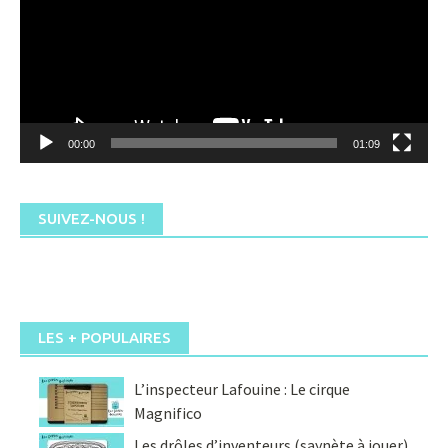
00:00
01:09
SUIVEZ-NOUS !
LES + POPULAIRES
L’inspecteur Lafouine : Le cirque
Magnifico
Les drôles d’inventeurs (saynète à jouer)