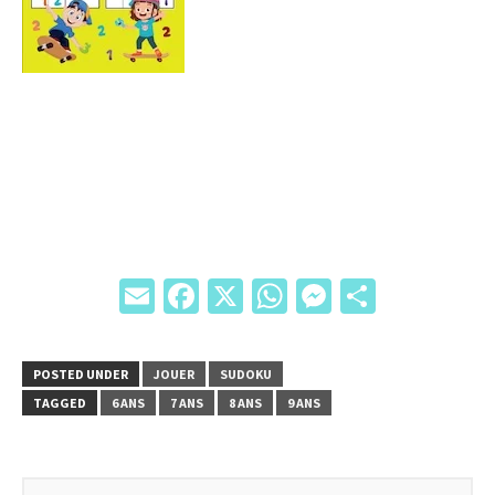
Email
Facebook
X
WhatsApp
Messenger
Partage
POSTED UNDER
JOUER
SUDOKU
TAGGED
6 ANS
7 ANS
8 ANS
9 ANS