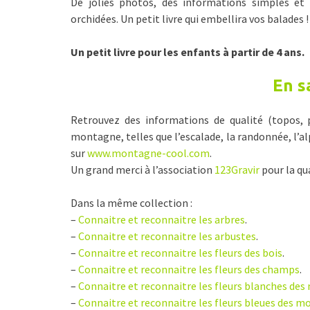
De jolies photos, des informations simples et 
orchidées. Un petit livre qui embellira vos balades !
Un petit livre pour les enfants à partir de 4 ans.
En s
Retrouvez des informations de qualité (topos, p
montagne, telles que l’escalade, la randonnée, l’alpi
sur
www.montagne-cool.com
.
Un grand merci à l’association
123Gravir
pour la qu
Dans la même collection :
–
Connaitre et reconnaitre les arbres
.
–
Connaitre et reconnaitre les arbustes
.
–
Connaitre et reconnaitre les fleurs des bois
.
–
Connaitre et reconnaitre les fleurs des champs
.
–
Connaitre et reconnaitre les fleurs blanches de
–
Connaitre et reconnaitre les fleurs bleues des 