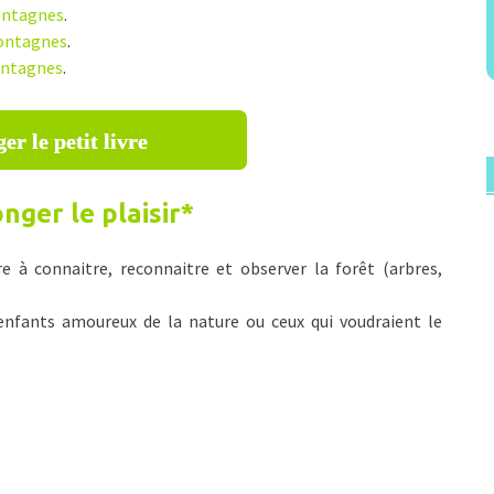
montagnes
.
montagnes
.
montagnes
.
er le petit livre
nger le plaisir
*
 à connaitre, reconnaitre et observer la forêt (arbres,
enfants amoureux de la nature ou ceux qui voudraient le