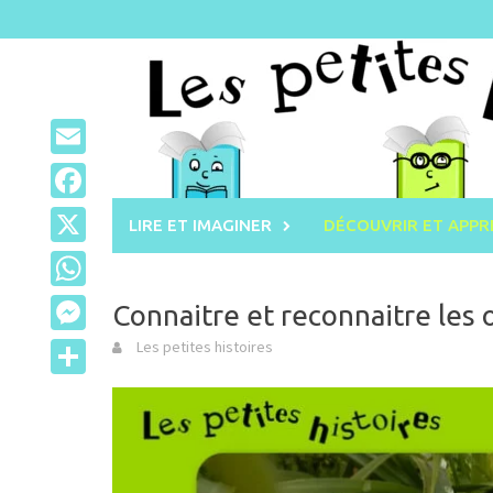
Skip
to
content
Email
Facebook
LIRE ET IMAGINER
DÉCOUVRIR ET APP
X
WhatsApp
Connaitre et reconnaitre les 
Messenger
Les petites histoires
Partager