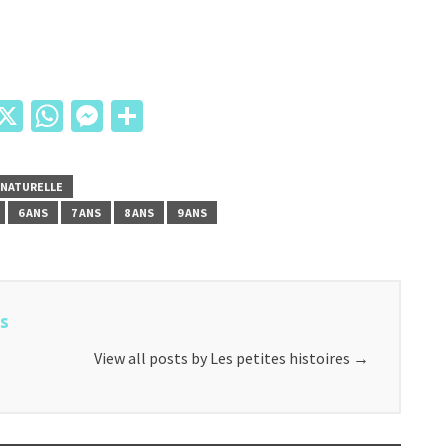
il
acebook
X
WhatsApp
Messenger
Partager
 NATURELLE
6 ANS
7 ANS
8 ANS
9 ANS
es
View all posts by Les petites histoires
→