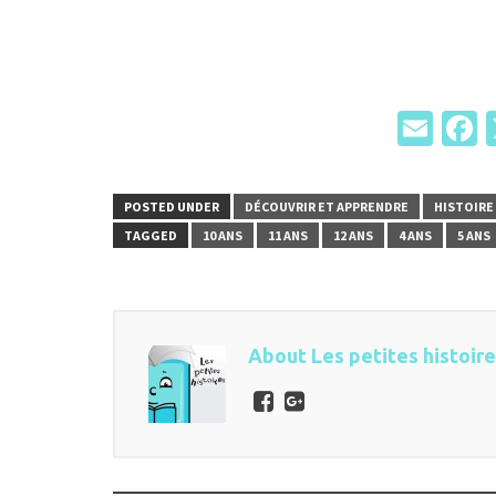
Ema
F
POSTED UNDER
DÉCOUVRIR ET APPRENDRE
HISTOIRE
TAGGED
10 ANS
11 ANS
12 ANS
4 ANS
5 ANS
About Les petites histoir