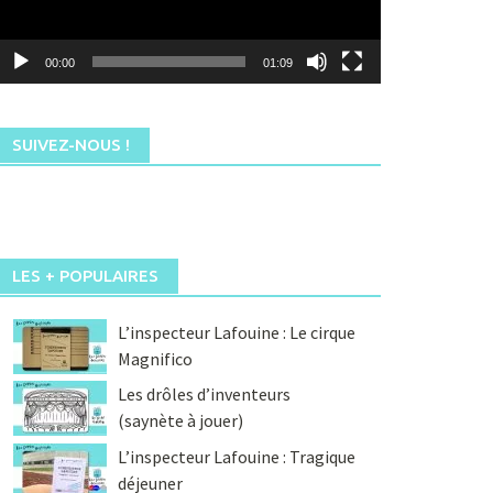
00:00
01:09
SUIVEZ-NOUS !
LES + POPULAIRES
L’inspecteur Lafouine : Le cirque
Magnifico
Les drôles d’inventeurs
(saynète à jouer)
L’inspecteur Lafouine : Tragique
déjeuner