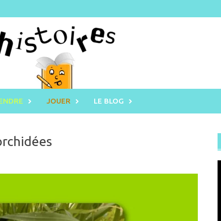
RENDRE
JOUER
LE BLOG
orchidées
L
v