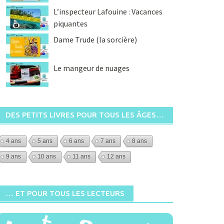
L’inspecteur Lafouine : Vacances
piquantes
Dame Trude (la sorcière)
Le mangeur de nuages
DES PETITS LIVRES POUR TOUS LES ÂGES…
4 ans
5 ans
6 ans
7 ans
8 ans
9 ans
10 ans
11 ans
12 ans
… ET POUR TOUS LES LECTEURS