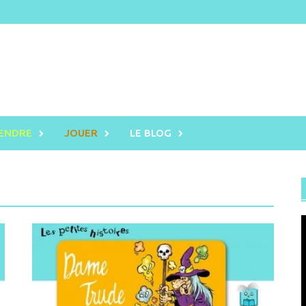
RENDRE
JOUER
LE BLOG
L
v