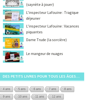
(saynète à jouer)
L’inspecteur Lafouine : Tragique
déjeuner
L’inspecteur Lafouine : Vacances
piquantes
Dame Trude (la sorcière)
Le mangeur de nuages
DES PETITS LIVRES POUR TOUS LES ÂGES…
4 ans
5 ans
6 ans
7 ans
8 ans
9 ans
10 ans
11 ans
12 ans