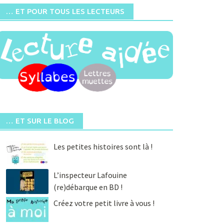
… ET POUR TOUS LES LECTEURS
… ET SUR LE BLOG
Les petites histoires sont là !
L’inspecteur Lafouine
(re)débarque en BD !
Créez votre petit livre à vous !