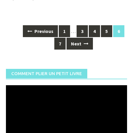
Posts
Previous
1
…
3
4
5
6
navigation
7
Next
COMMENT PLIER UN PETIT LIVRE
Lecteur
vidéo