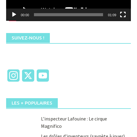
00:00
01:09
SUIVEZ-NOUS !
Instagram
X
YouTube
LES + POPULAIRES
L’inspecteur Lafouine : Le cirque
Magnifico
Les drôles d’inventeurs (saynète à jouer)