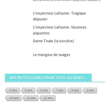
L’inspecteur Lafouine : Tragique
déjeuner
L’inspecteur Lafouine : Vacances
piquantes
Dame Trude (la sorcière)
Le mangeur de nuages
DES PETITS LIVRES POUR TOUS LES ÂGES…
4 ans
5 ans
6 ans
7 ans
8 ans
9 ans
10 ans
11 ans
12 ans