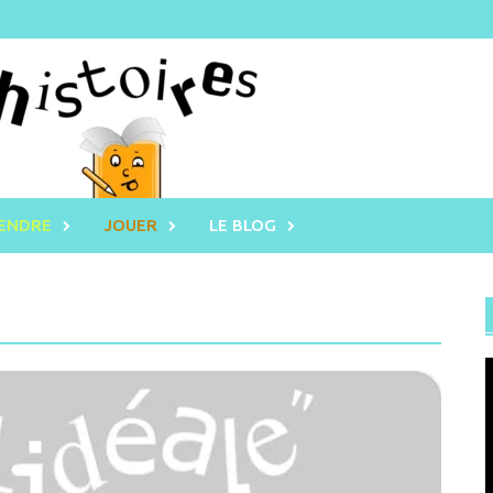
RENDRE
JOUER
LE BLOG
L
v