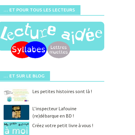
… ET POUR TOUS LES LECTEURS
… ET SUR LE BLOG
Les petites histoires sont là !
L’inspecteur Lafouine
(re)débarque en BD !
Créez votre petit livre à vous !