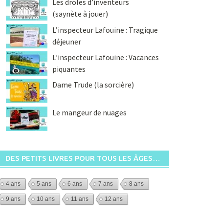
Les drôles d’inventeurs
(saynète à jouer)
L’inspecteur Lafouine : Tragique
déjeuner
L’inspecteur Lafouine : Vacances
piquantes
Dame Trude (la sorcière)
Le mangeur de nuages
DES PETITS LIVRES POUR TOUS LES ÂGES…
4 ans
5 ans
6 ans
7 ans
8 ans
9 ans
10 ans
11 ans
12 ans