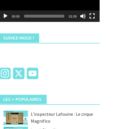
00:00
01:09
SUIVEZ-NOUS !
Instagram
X
YouTube
LES + POPULAIRES
L’inspecteur Lafouine : Le cirque
Magnifico