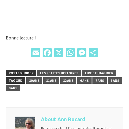
Bonne lecture !
Email
Facebook
X
WhatsApp
Messenger
Partage
POSTED UNDER
LES PETITES HISTOIRES
LIRE ET IMAGINER
TAGGED
10 ANS
11 ANS
12 ANS
6 ANS
7 ANS
8 ANS
9 ANS
About Ann Rocard
Retrouvez tout l'univers d'Ann Rocard sur