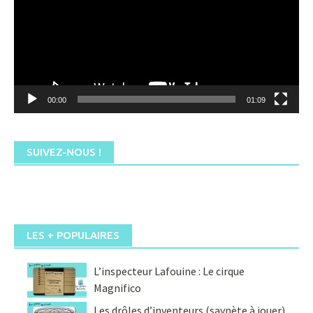
00:00
01:09
SUIVEZ-NOUS !
LES + POPULAIRES
L’inspecteur Lafouine : Le cirque
Magnifico
Les drôles d’inventeurs (saynète à jouer)