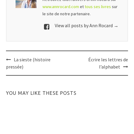
www.annrocard.com
et
tous ses livres
sur
le site de notre partenaire.
View all posts by Ann Rocard
→
Post
La sieste (histoire
Écrire les lettres de
navigation
pressée)
l’alphabet
YOU MAY LIKE THESE POSTS