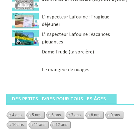
L’inspecteur Lafouine : Tragique
déjeuner
L’inspecteur Lafouine : Vacances
piquantes
Dame Trude (la sorcière)
Le mangeur de nuages
DES PETITS LIVRES POUR TOUS LES ÂGES…
4 ans
5 ans
6 ans
7 ans
8 ans
9 ans
10 ans
11 ans
12 ans