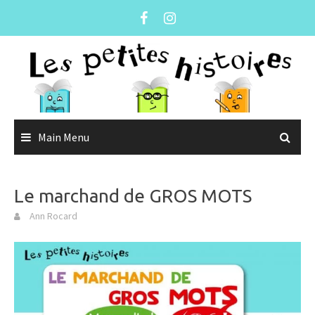
Skip
to
content
Main Menu
Le marchand de GROS MOTS
Ann Rocard