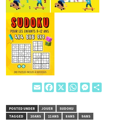
Email
Facebook
X
WhatsApp
Messenger
Partage
POSTED UNDER
JOUER
SUDOKU
TAGGED
10 ANS
11 ANS
8 ANS
9 ANS