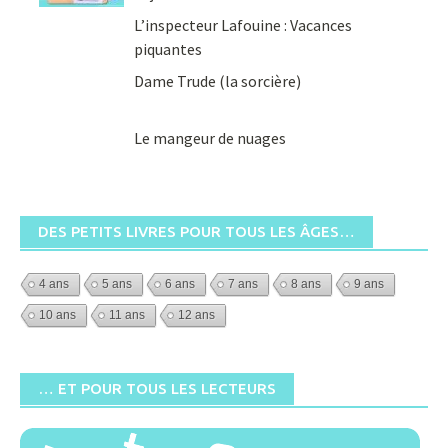
L’inspecteur Lafouine : Vacances
piquantes
Dame Trude (la sorcière)
Le mangeur de nuages
DES PETITS LIVRES POUR TOUS LES ÂGES…
4 ans
5 ans
6 ans
7 ans
8 ans
9 ans
10 ans
11 ans
12 ans
… ET POUR TOUS LES LECTEURS