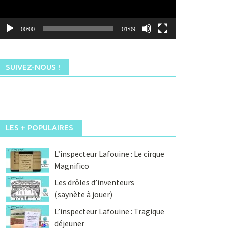
00:00
01:09
SUIVEZ-NOUS !
LES + POPULAIRES
L’inspecteur Lafouine : Le cirque
Magnifico
Les drôles d’inventeurs
(saynète à jouer)
L’inspecteur Lafouine : Tragique
déjeuner