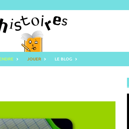
RENDRE
JOUER
LE BLOG
L
v