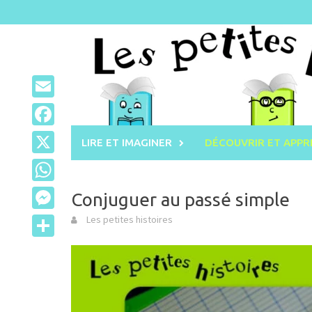
Skip
to
content
Email
Facebook
LIRE ET IMAGINER
DÉCOUVRIR ET APP
X
WhatsApp
Conjuguer au passé simple
Messenger
Les petites histoires
Partager