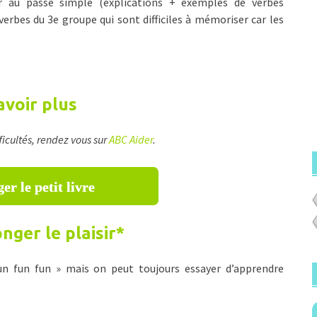
r au passé simple (explications + exemples de verbes
verbes du 3e groupe qui sont difficiles à mémoriser car les
avoir plus
ficultés, rendez vous sur
ABC Aider
.
er le petit livre
nger le plaisir
*
fun fun fun » mais on peut toujours essayer d’apprendre