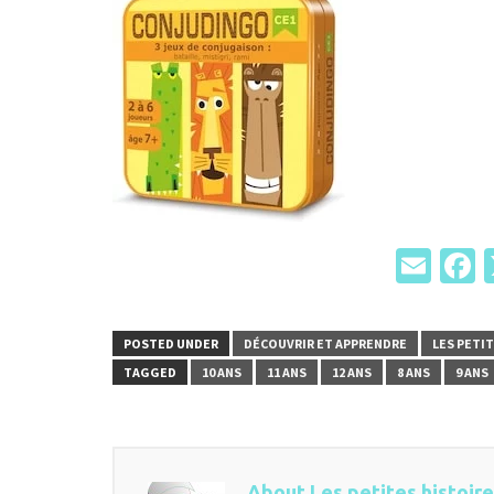
Ema
F
POSTED UNDER
DÉCOUVRIR ET APPRENDRE
LES PETI
TAGGED
10 ANS
11 ANS
12 ANS
8 ANS
9 ANS
About Les petites histoir