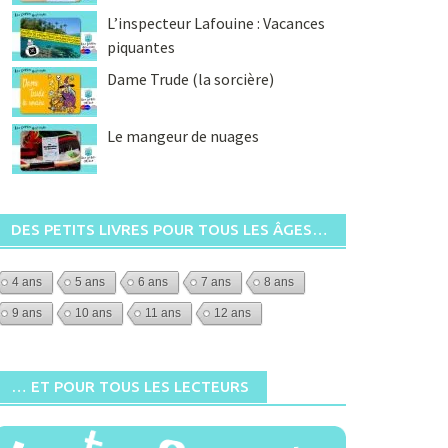
L’inspecteur Lafouine : Vacances
piquantes
Dame Trude (la sorcière)
Le mangeur de nuages
DES PETITS LIVRES POUR TOUS LES ÂGES…
4 ans
5 ans
6 ans
7 ans
8 ans
9 ans
10 ans
11 ans
12 ans
… ET POUR TOUS LES LECTEURS