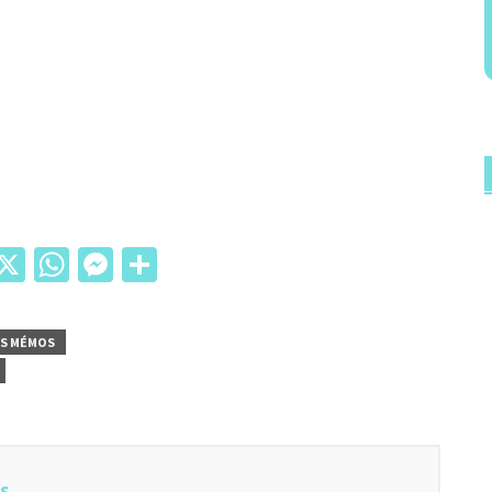
il
acebook
X
WhatsApp
Messenger
Partager
TS MÉMOS
es