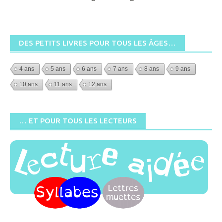
DES PETITS LIVRES POUR TOUS LES ÂGES…
4 ans
5 ans
6 ans
7 ans
8 ans
9 ans
10 ans
11 ans
12 ans
… ET POUR TOUS LES LECTEURS