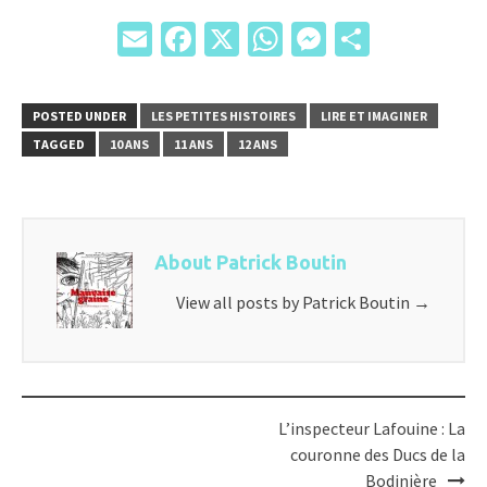
Email
Facebook
X
WhatsApp
Messenger
Partage
POSTED UNDER
LES PETITES HISTOIRES
LIRE ET IMAGINER
TAGGED
10 ANS
11 ANS
12 ANS
About Patrick Boutin
View all posts by Patrick Boutin
→
Post
L’inspecteur Lafouine : La
navigation
couronne des Ducs de la
Bodinière