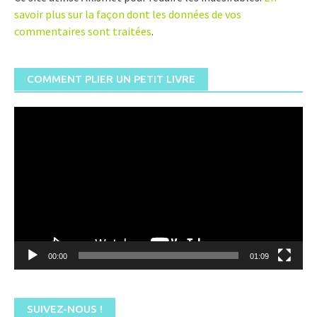
savoir plus sur la façon dont les données de vos
commentaires sont traitées
.
COMMENT PLIER UN PETIT LIVRE
Lecteur
vidéo
00:00
01:09
SUIVEZ-NOUS !