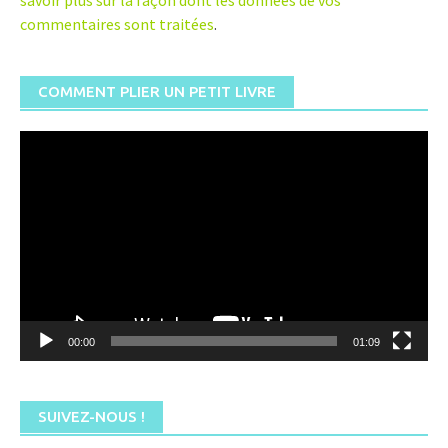
savoir plus sur la façon dont les données de vos
commentaires sont traitées
.
COMMENT PLIER UN PETIT LIVRE
Lecteur
vidéo
00:00
01:09
SUIVEZ-NOUS !