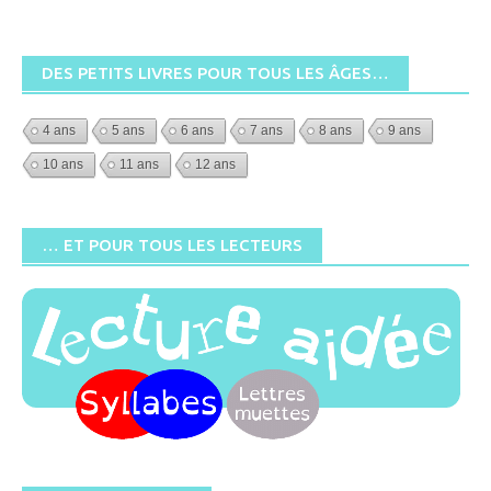
DES PETITS LIVRES POUR TOUS LES ÂGES…
4 ans
5 ans
6 ans
7 ans
8 ans
9 ans
10 ans
11 ans
12 ans
… ET POUR TOUS LES LECTEURS