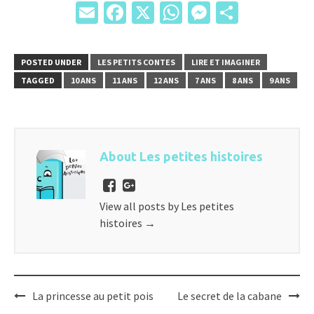
Email
Facebook
X
WhatsApp
Messenger
Partage
POSTED UNDER
LES PETITS CONTES
LIRE ET IMAGINER
TAGGED
10 ANS
11 ANS
12 ANS
7 ANS
8 ANS
9 ANS
About Les petites histoires
View all posts by Les petites
histoires
→
Post
La princesse au petit pois
Le secret de la cabane
navigation